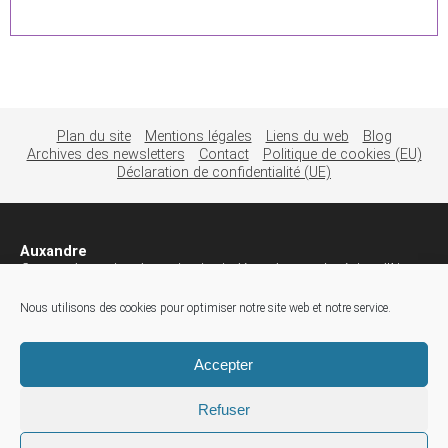
Plan du site
Mentions légales
Liens du web
Blog
Archives des newsletters
Contact
Politique de cookies (EU)
Déclaration de confidentialité (UE)
Auxandre
Groupe de gestion de patrimoine indépendant sur la région d’Aix en
Provence. Investissement en EHPAD, investissement immobilier,
démembrement immobilier, investissement en Floride,
Nous utilisons des cookies pour optimiser notre site web et notre service.
investissement en assurance vie
2090 Route des Milles, Impasse Opaline bâtiment B
Accepter
Eguilles
,
France
13510
(33) 4 42 12 11 00
Refuser
Horaires :
Du lundi au vendredi 09:00 - 19:00